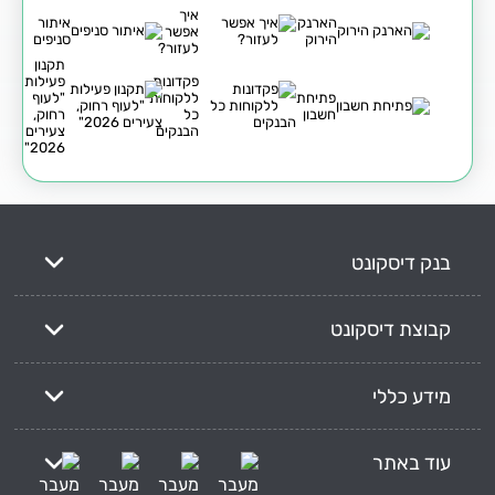
איך
הארנק
איתור
אפשר
הירוק
סניפים
לעזור?
תקנון
פקדונות
פעילות
פתיחת
ללקוחות
"לעוף
חשבון
כל
רחוק,
הבנקים
צעירים
2026"
בנק דיסקונט
קבוצת דיסקונט
מידע כללי
עוד באתר