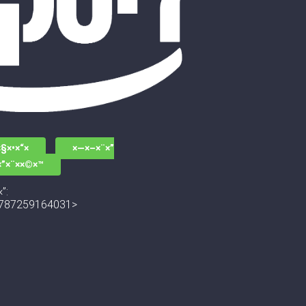
§×•×“×
×—×–×¨×”
×”×¨××©×™
”:
787259164031>