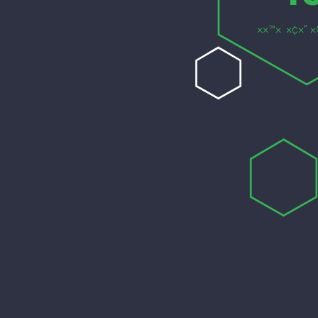
××™×¨×¢×” ×