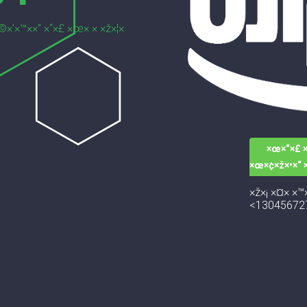
©×’×™××” ×“×£ ×œ× × ×ž×¦×
×œ×“×£ ×
×œ×¢×ž×•×“ 
×ž×¡ ×¤× ×™×
<13045672