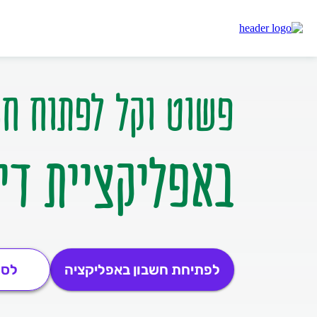
פשוט וקל לפתוח חש
באפליקציית די
לפתיחת חשבון באפליקציה
לסריק