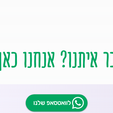
ר איתנו? אנחנו כאן
לוואטסאפ שלנו