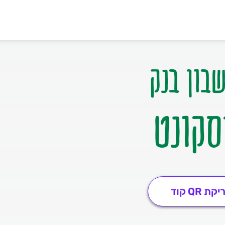
בון בנק
סקונט
ת QR קוד