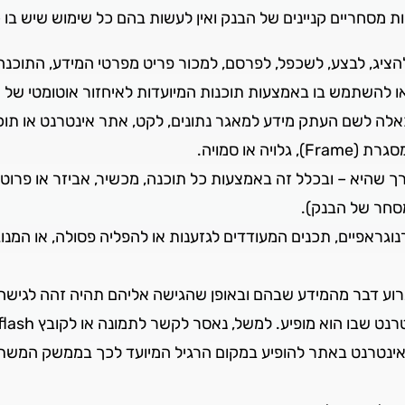
מסחריים קניינים של הבנק ואין לעשות בהם כל שימוש שיש בו כד
, להציג, לבצע, לשכפל, לפרסם, למכור פריט מפרטי המידע, התוכ
ש בו באמצעות תוכנות המיועדות לאיחזור אוטומטי של מידע כדוגמת rs, Robots
 כאלה לשם העתק מידע למאגר נתונים, לקט, אתר אינטרנט או תו
 או סמויה.
רך שהיא – ובכלל זה באמצעות כל תוכנה, מכשיר, אביזר או פרו
מסחר של הבנק).
גראפיים, תכנים המעודדים לגזענות או להפליה פסולה, או המנוג
רוע דבר מהמידע שבהם ובאופן שהגישה אליהם תהיה זהה לגישה
ו הוא מופיע. למשל, נאסר לקשר לתמונה או לקובץ flash במישרין.