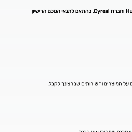
) של המעצבים Hubert and Fischer, Meir Sadan וחברת Cyreal, בהתאם לתנאי הסכם הרישיון
ם על המוצרים והשירותים שברצונך לקבל.