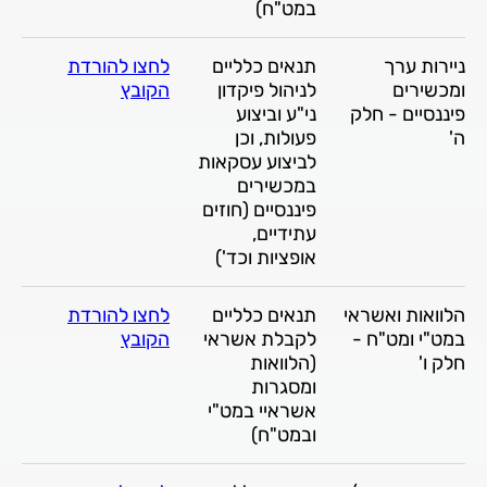
במט"ח)
ניירות ערך
תנאים כלליים
לחצו להורדת
ומכשירים
לניהול פיקדון
הקובץ
פיננסיים - חלק
ני"ע וביצוע
ה'
פעולות, וכן
לביצוע עסקאות
במכשירים
פיננסיים (חוזים
עתידיים,
אופציות וכד')
הלוואות ואשראי
תנאים כלליים
לחצו להורדת
במט"י ומט"ח -
לקבלת אשראי
הקובץ
חלק ו'
(הלוואות
ומסגרות
אשראיי במט"י
ובמט"ח)