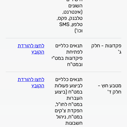
השונים
(אינטרנט,
טלבנק, פקס,
טלפון, SMS
וכו')
פקדונות - חלק
תנאים כלליים
לחצו להורדת
ג'
לפתיחת
הקובץ
פיקדונות במט"י
ובמט"ח
תנאים כלליים
לחצו להורדת
מטבע חוץ -
לביצוע פעולות
הקובץ
חלק ד'
במט"ח (ביצוע
העברות
במט"ח לחו"ל,
הפקדת צ'קים
במט"ח, ניהול
חשבונות