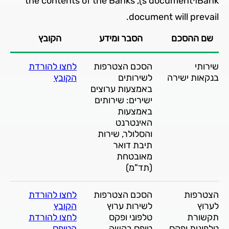
Bankױs document׃), the contents of the Banks
document will prevail.
שם ההסכם
הסבר ומידע
הקובץ
שירותי
הסכם הצטרפות
לחצו להורדת
בנקאות ישירה
לשירותים
הקובץ
באמצעות ערוצים
ישירים: שירותים
באמצעות
האינטרנט
והסלולר, שירות
תיבת דואר
מאובטחת
(תד"מ)
הצטרפות
הסכם הצטרפות
לחצו להורדת
לערוץ
לשירות ערוץ
הקובץ
תקשורת
טלפוני ופקס
לחצו להורדת
טלפונית ופקס
טופס בקשה
הטופס