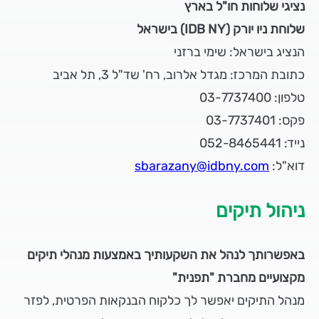
נציגי שלוחות חו"ל בארץ
שלוחת ניו יורק (IDB NY) בישראל
הנציג בישראל: שימי ברזני
כתובת המרכז: מגדל אלרוב, רח' שד"ל 3, תל אביב
טלפון: 03-7737400
פקס: 03-7737401
נייד: 052-8465441
דוא"ל:
sbarazany@idbny.com
ניהול תיקים
באפשרותך לנהל את השקעותיך באמצעות מנהלי תיקים
מקצועיים מחברת "תפנית"
מנהל התיקים יאפשר לך כלקוח הבנקאות הפרטית, לפזר