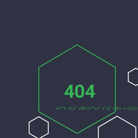
404
××™×¨×¢×” ×©×’×™××” ×“×£ ×œ× × ×ž×¦×