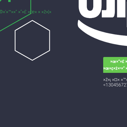
©×’×™××” ×“×£ ×œ× × ×ž×¦×
×œ×“×£ ×
×œ×¢×ž×•×“ 
×ž×¡ ×¤× ×™×
<13045672