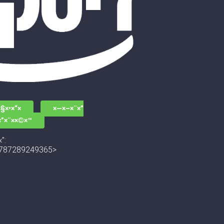
§×•×“×
×—×–×¨×”
×”×¨××©×™
”:
787289249365>