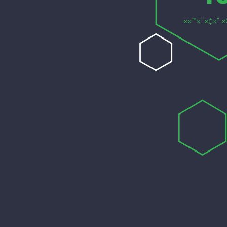
××™×¨×¢×” ×