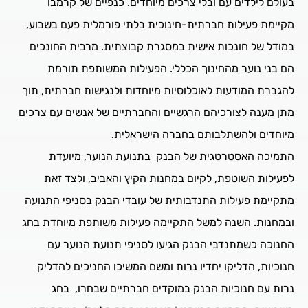
בעולם לילדים עם ובלי צרכים מיוחדים. כנפיים של קרמבו
מקיימת פעילות חברתית-חינוכית בלתי פורמלית פעם בשבוע,
במודל של חונכות אישית במסגרת קבוצתית. מרבית החונכים
הם בני נוער מהחינוך הכללי. הפעילות המשותפת תורמת
להגברת המודעות לאוכלוסיות מיוחדות ולנגישות חברתית, תוך
מתן מענה לצורכיהם הרגשיים והחברתיים של אנשים עם צרכים
מיוחדים ולהשתלבותם בחברה הישראלית.
התמיכה האסטרטגית של הבנק בתנועת הנוער, מיועדת
לפעילות השוטפת, לקיום במחנות הקיץ והאביב, ולצד זאת
מתקיימת פעילות התנדבותית של עובדי הבנק בסניפי התנועה
ובמחנות. השנה למשל התקיימה פעילות משותפת מיוחדת בחג
החנוכה כשמתנדבי הבנק הגיעו לסניפי תנועת הנוער עם
חנוכיות, הדליקו יחדיו נרות ומשם המשיכו החניכים להדליק
נרות עם חנוכיות הבנק במוקדים חברתיים שבחרו, בחג