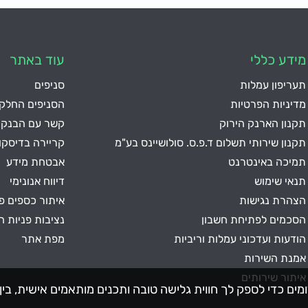
מידע כללי
עוד באתר
תעריפון עמלות
סניפים
מדיניות הפרטיות
הסניפים החלקי
תקנון הארנק הירוק
קשר עם הבנק
תקנון שירותי תשלום ד.פ.ס. סולושיינס בע"מ
קריירה בדיסק
תמיכה באינטרנט
אבטחת מידע
תנאי שימוש
דיווח אנונימי
הצהרת נגישות
איתור כספים פנ
הסכמים לפתיחת חשבון
נציבות פניות ה
הודעות ועדכוני עמלות וריביות
מפת אתר
אמנת השירות
איתור שירותים
תר זה נעשה שימוש בקבצי Cookies וכלים דומים כדי לספק לך חווית גלישה טובה ותכנים מותא