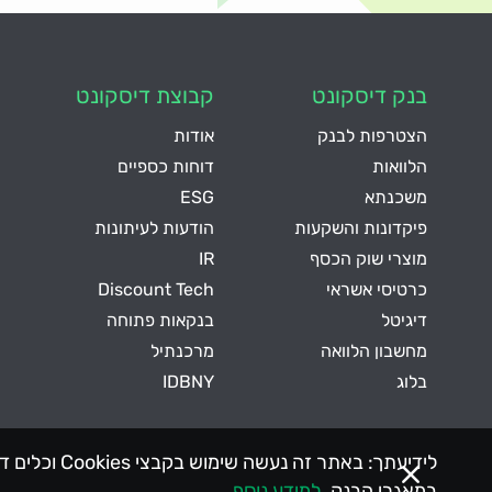
בנק דיסקונט
קבוצת דיסקונט
הצטרפות לבנק
אודות
הלוואות
דוחות כספיים
משכנתא
ESG
פיקדונות והשקעות
הודעות לעיתונות
מוצרי שוק הכסף
IR
כרטיסי אשראי
Discount Tech
דיגיטל
בנקאות פתוחה
מחשבון הלוואה
מרכנתיל
בלוג
IDBNY
לידיעתך: בא
במאגרי הבנק.
למידע נוסף