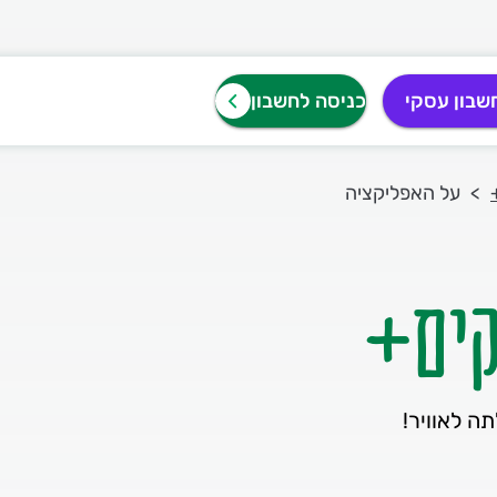
שבון עסקי
כניסה לחשבון
על האפליקציה
קים+