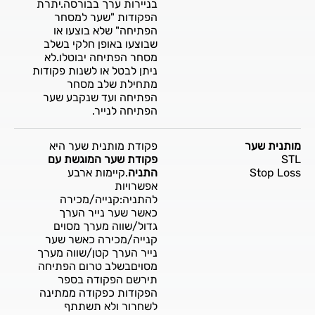
בניירות ערך בבורסה.יתרת
הפקודות "שער למסחר
הפתיחה" שלא בוצעו או
שבוצעו באופן חלקי בשלב
מסחר הפתיחה יבוטלו.לא
ניתן לבטל או לשנות פקודות
מתחילת שלב מסחר
הפתיחה ועד שנקבע שער
הפתיחה לנייר.
מותנית שער
פקודת מותנית שער היא
STL
פקודת שער המוגשת עם
Stop Loss
התניה
.קיימות ארבע
אפשרויות
להתניה:קנייה/מכירה
כאשר שער נייר הערך
גדול/שווה מערך מסוים
קנייה/מכירה כאשר שער
נייר הערך קטן/שווה מערך
מסויםבשלב טרום הפתיחה
תירשם הפקודה בספר
הפקודות כפקודה ממתינה
לשחרור ולא תשתתף