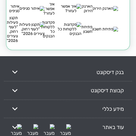
איך
הארנק
איתור
אפשר
הירוק
סניפים
לעזור?
תקנון
פקדונות
פעילות
פתיחת
ללקוחות
"לעוף
חשבון
כל
רחוק,
הבנקים
צעירים
2026"
בנק דיסקונט
קבוצת דיסקונט
מידע כללי
עוד באתר