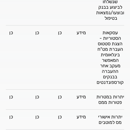
שנשלחו
לביצוע בבנק
ובוצעו/נמצאות
בטיפול
עסקאות
מידע
כן
כן
כן
הסטוריות -
הצגת סטטוס
העברת מט"ח
בינלאומית
המאפשר
מעקב אחר
ההעברה
בבנקים
קורספונדנטים
יתרות במטרות
מידע
כן
כן
כן
פטורות ממס
יתרות אישורי
מידע
כן
כן
כן
מס למוטבים