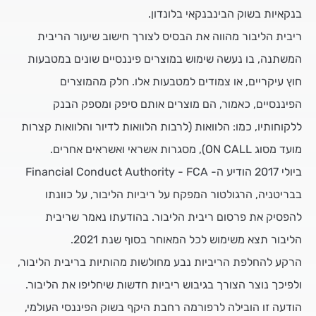
בנקאיות בשוק הבינבנקאי בלונדון.
ריבית הליבור מהווה את הבסיס לצורך חישוב שיעור הריבית
המשתנה, בו נעשה שימוש במוצרים פיננסיים שונים במטבעות
חוץ עיקריים, או צמודים למטבעות אלו. חלק מהמוצרים
הפיננסיים, כאמור, הם מוצרים אותם סיפק ומספק הבנק
ללקוחותיו, כמו: הלוואות (לרבות הלוואות לדיור והלוואות קצרות
מועד מסוג ON CALL), מסגרות אשראי ואשראים אחרים.
ביולי 2017 הודיע ה- Financial Conduct Authority - FCA
בבריטניה, הרגולטור המפקח על ריביות הליבור, על כוונתו
להפסיק את פרסום ריבית הליבור. בהודעתו נאמר שריבית
הליבור תצא משימוש לכל המאוחר בסוף שנת 2021.
הרקע להחלפת הריביות נבע מחולשות מהותיות בריבית הליבור,
ולפיכך נוצר הצורך בגיבוש ריביות חדשות שיחליפו את הליבור.
הודעה זו הובילה לרפורמה רחבת היקף בשוק הפיננסי העולמי,