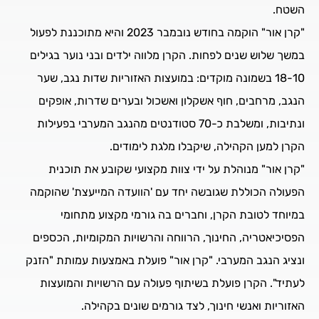
השטח.
"קרן אור" הוקמה בחודש נובמבר 2023 והיא מתוכננת לפעול
במשך שלוש שנים לפחות. הקרן מלווה ילדים ובני נוער בגילים
18-10 בשמונה מוקדים: במועצות האזוריות שדות נגב, שער
הנגב, מרחבים, חוף אשקלון ואשכול ובערים שדרות, אופקים
ונתיבות, ומשלבת כ-70 סטודנטים מהנגב המערבי בפעילות
הקרן למען הקהילה, שיקבלו מלגת לימודים.
"קרן אור" מנוהלת על ידי צוות מקצועי שקובע את תוכנית
הפעולה הכוללת שגובשה יחד עם 'הוועדה המייעצת' שהוקמה
במיוחד לטובת הקרן, וחברים בה גורמי מקצוע מתחומי
הפסיכיאטריה, החינוך, הרווחה והרשויות המקומיות, הכספים
ונציג הנגב המערבי. "קרן אור" פועלת באמצעות עמותת "הזנק
לעתיד". הקרן פועלת בשיתוף פעולה עם הרשויות והמועצות
האזוריות ואנשי חינוך, לצד גורמים שונים בקהילה.