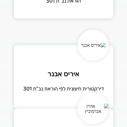
הוראת נב"ת 301
איריס אבנר
דירקטורית חיצונית לפי הוראת נב"ת 301