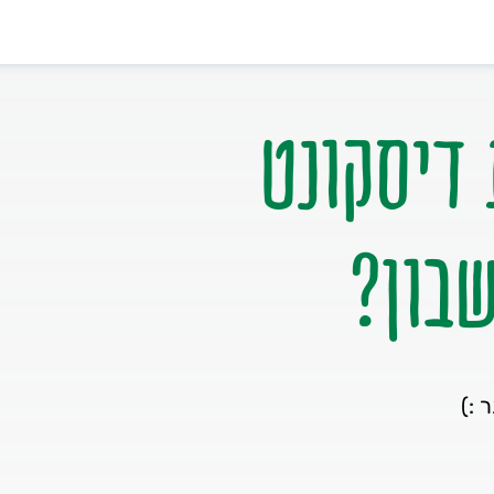
דיסקונט
בון?
 :)