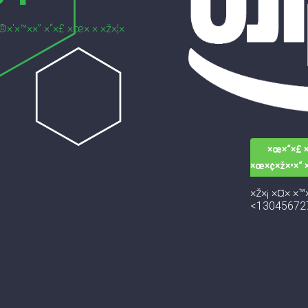
©×’×™××” ×“×£ ×œ× × ×ž×¦×
×œ×“×£ ×
×œ×¢×ž×•×“ 
×ž×¡ ×¤× ×™×
<13045672