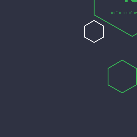
××™×¨×¢×” ×