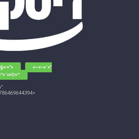
§×•×“×
×—×–×¨×”
×”×¨××©×™
”:
786469644394>