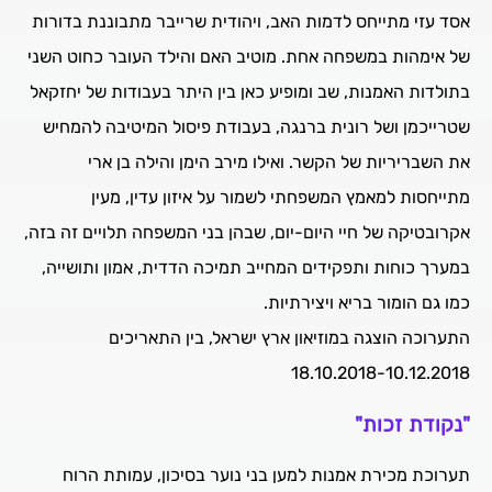
אסד עזי מתייחס לדמות האב, ויהודית שרייבר מתבוננת בדורות
של אימהות במשפחה אחת. מוטיב האם והילד העובר כחוט השני
בתולדות האמנות, שב ומופיע כאן בין היתר בעבודות של יחזקאל
שטרייכמן ושל רונית ברנגה, בעבודת פיסול המיטיבה להמחיש
את השבריריות של הקשר. ואילו מירב הימן והילה בן ארי
מתייחסות למאמץ המשפחתי לשמור על איזון עדין, מעין
אקרובטיקה של חיי היום-יום, שבהן בני המשפחה תלויים זה בזה,
במערך כוחות ותפקידים המחייב תמיכה הדדית, אמון ותושייה,
כמו גם הומור בריא ויצירתיות.
התערוכה הוצגה במוזיאון ארץ ישראל, בין התאריכים
18.10.2018-10.12.2018
"נקודת זכות"
תערוכת מכירת אמנות למען בני נוער בסיכון, עמותת הרוח