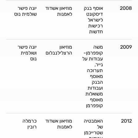
2008
אוסף בנק
מוזיאון אשדוד
יונה פישר
דיסקונט
לאמנות
שולמית נוס
לישראל
רכישות
חדשות
2009
משה
מוזיאון
יונה פישר
קופפרמן-
הרצלילנבלום
ושולמית
עבודות על
נוס
נייר,
תערוכה
מאוסף
הבנק
ועבודות
משואלות
מאוסף
קופפרמן
2012
האמבטיה
מוזיאון אשדוד
כרמלה
של
לאמנות
רובין
שטרייכמן