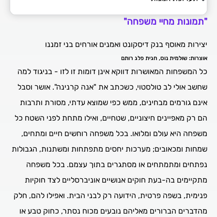
בדרכה של משפחת רקאנטי
"תמונות מחיי משפחה"
תערוכת אמנות
יצירות מאוסף בנק דיסקונט ואמנים אורחים בני זמננו
אוצרות: שולמית נוס, חגית פלג רותם
כל המשפחות המאושרות דווקא אינן דומות זו לזו - בניגוד למה
שחשב אולי לב טולסטוי, כשכתב את "אנה קרנינה". אושר וסבל
אינם גורמים מבחינים, ממש כפי שמוצא עדתי, מסורת ותרבות
הם רק מאפיינים חיצוניים, שטחיים, ואילו מתחת לפני השטח כל
משפחה היא עולם ומלואו. בכל משפחה רוחשים חיים ומתחים,
שמחות ומכאובים; מערכות יחסים מתפתחות ומשתנות, הגבולות
נפתחים ומתמתחים או מסתגרים בתוך עצמם. בכל משפחה
מתקיימים בה-בעת חוקים אנושיים אוניברסליים לצד חוקיות
פנימית, בשפה פרטית, הידועה רק לבני הבית. ואפילו להם, חלק
מהדברים הברורים מאליהם נובעים מכוח נסתר, כחוק טבע או