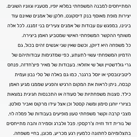
המתייחסים למבנה המשפחתי במלוא יופיו, מטעניו וגווניו השונים.
יצירות מופת מאוסף בנק דיסקונט, חלקן של אמנים שאינם עוד
בינינו, במפגש עם עבודות של אמנים צעירים בני זמננו. לכל אלה
משותף ההקשר המשפחתי האישי שמטביע האמן ביצירה.
כל משפחה היא דיוקן, וכשם שאין שני אנשים זהים בכול, גם
הדמיון המשפחתי עשוי לתעתע, כפי שמדגימות עבודותיהם של
גרי גולדשטיין ושל שי אזולאי. בעבודות של מאיר פיצ'חדזה, פנחס
ליטבינובסקי או יוסל ברגנר, כמו גם באלה של טלי נבון ועמית
קבסה, ניתן לראות את המקום הרגיש והפגיע שממנו מגיע האמן
כילד. סצנות משפחתיות של סעודה או התכנסות חגיגית נמצאות
בציורי יוחנן סימון ומשה קסטל וכן אצל עידו מרקוס ואביר סולטן.
מצבי קרבה וקשר משפחתי טעון מופיעים בעבודות של פמלה לוי,
של נורית דוד וזויה צ'רקסקי. פבל וולברג וסמירה והבה מתייחסים
בתצלומיהם לחתונה כלמעין רגע מכריע, מכונן, בחיי משפחה.