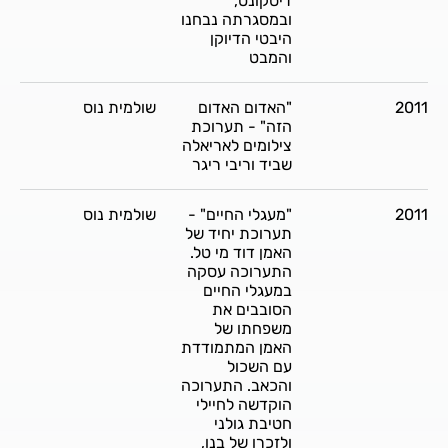
דיסקונט,
ובמסגרתה נבחנו
היבטי הדיוקן
והמבט
2011
"האדום האדום
שולמית נוס
הזה" - תערוכת
צילומים לאריאלה
שביד וריבי ריגר
2011
"מעגלי החיים" -
שולמית נוס
תערוכת יחיד של
האמן דוד מי טל.
התערוכה עסקה
במעגלי החיים
הסובבים את
משפחתו של
האמן המתמודדת
עם השכול
והכאב. התערוכה
הוקדשה לחיילי
חטיבת גולני
ולזכרו של בנו,