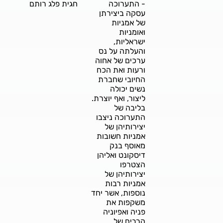
- התערוכה
חגית פלג רותם
עסקה ביצירתן
של אמניות
ואומניות
ישראליות,
והעלתה על נס
ערכים של אחוה
ורעות ואת הכח
החיובי שחברת
נשים יכולה
ליצור, ואף יוצרת.
בליבה של
התערוכה ניצבו
יצירותיהן של
אמניות חשובות
מאוסף בנק
דיסקונט ואליהן
הצטרפו
יצירותיהן של
אמניות רבות
נוספות, אשר יחד
משקפות את
פניה ואפיוניה
הרבים של