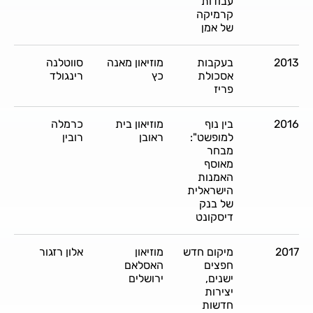
עבודות
קרמיקה
של אמן
2013
בעקבות
מוזיאון מאנה
סווטלנה
אסכולת
כץ
רינגולד
פריז
2016
בין נוף
מוזיאון בית
כרמלה
למופשט":
ראובן
רובין
מבחר
מאוסף
האמנות
הישראלית
של בנק
דיסקונט
2017
מיקום חדש
מוזיאון
אלון רזגור
חפצים
האסלאם
ישנים,
ירושלים
יצירות
חדשות