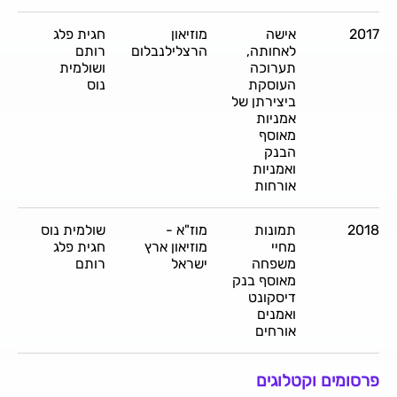
2017
אישה
מוזיאון
חגית פלג
לאחותה,
הרצלילנבלום
רותם
תערוכה
ושולמית
העוסקת
נוס
ביצירתן של
אמניות
מאוסף
הבנק
ואמניות
אורחות
2018
תמונות
מוז"א -
שולמית נוס
מחיי
מוזיאון ארץ
חגית פלג
משפחה
ישראל
רותם
מאוסף בנק
דיסקונט
ואמנים
אורחים
פרסומים וקטלוגים