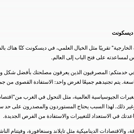
 ديسكونت
الخارجية" تقريبًا مثل الخيال العلمي، في ديسكونت كنّا هناك بالف
مساعدته على فتح الباب إلى العالم.
 في خدمتكم: المصرفيون الذين يعرفون مصلحتك بأفضل شكل وع
واسعة. يتم تجنيدهم جميعًا لغرض واحد: الاستفادة القصوى من جمي
تغيرات الجيوسياسية العالمية، مثل التحول في الغرب من"اقتصاد 
لة وغير ذلك. لهذا السبب يحتاج المستوردون والمصدرون على حد سو
اعدتك في الاستعداد للتغييرات والاستفادة من الفرص الجديدة.
، والاقتصادات الديناميكية مثل تايلاند وسنغافورة، وفيتنام الناشئ