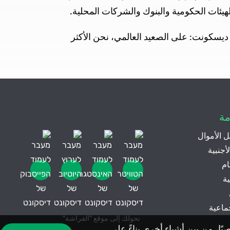
الهيئات الحكومية والبنوك والشركات المحلية.
 ديسكونت: على الصعيد العالمي، نحن الأكثر
مة
 الأموال
أجنبية
ام
ة
ماعية
نحولك إلى موقع "الفراشة"
توى مخصّص شخصيًا، من بين أشياء أخرى بناءً على