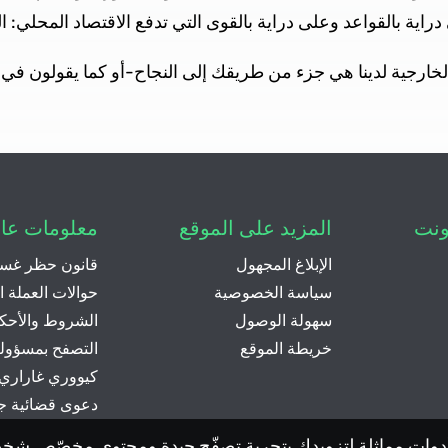
دراية بالقواعد وعلى دراية بالقوى التي تدفع الاقتصاد المحلي: 
 الخارجية لدينا هي جزء من طريقك إلى النجاح-أو كما يقولون في
ونت
المزيد على الموقع
معلومات عا
الإبلاغ المجهول
قانون حظر غسل
سياسة الخصوصية
حوالات العملة ال
سهولة الوصول
الشروط والأحك
خريطة الموقع
التصفح بمسؤولي
كيووري غاراري
دعوى قضائية ج
م هذا الموقع ملفات تعريف الارتباط (Cookies) وأدوات مماثلة لتزويدك بتجربة تصفّح جيدة ومح