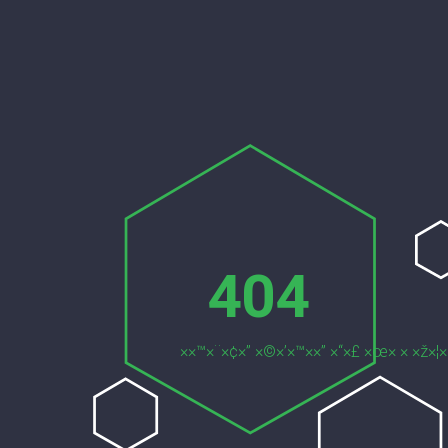
404
××™×¨×¢×” ×©×’×™××” ×“×£ ×œ× × ×ž×¦×