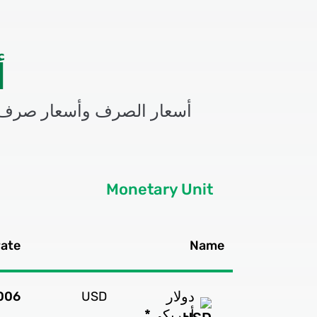
أ
أسعار الصرف وأسعار صرف בנק
Monetary Unit
rate
Name
دولار
006
USD
أمريكي*