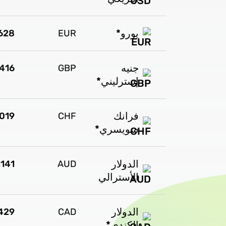
يورو*
628
EUR
جنيه
416
GBP
إسترليني*
فرانك
7019
CHF
سويسري*
الدولار
1141
AUD
الأسترالي
الدولار
1429
CAD
الكندي*