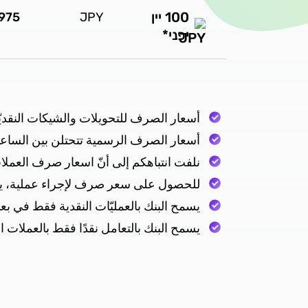
100 יין
8975
JPY
יפני*
أسعار الصرف للتحويلات والشيكات النقديّة سارية حتّى الساعة 13:00 (أيام الجمعة وعشي
أسعار الصرف الرسمية تتحتلن بين الساعات 15:30 وَ00
نلفت انتباهكم إلى أنّ اسعار صرف العملات
للحصول على سعر صرف لإجراء عملية، يجب ا
يسمح البنك بالعمليّات النقدية فقط في ب
يسمح البنك بالتعامل نقدًا فقط بالعملات ال