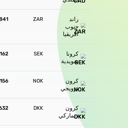
راند
1841
ZAR
جنوب
أفريقيا
كرونا
3162
SEK
سويدية
كرون
3156
NOK
نرويجي
كرون
632
DKK
دنماركي