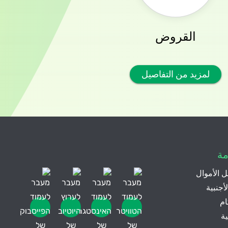
القروض
لمزيد من التفاصيل
مة
 الأموال
أجنبية
ام
ة