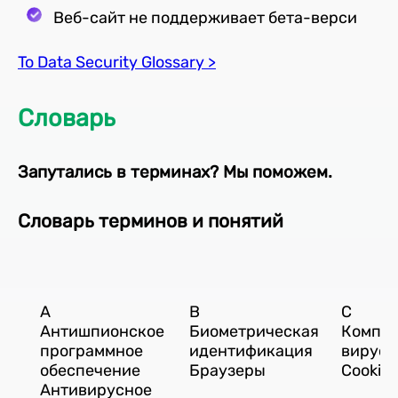
Веб-сайт не поддерживает бета-верси
To Data Security Glossary >
Словарь
Запутались в терминах? Мы поможем.
Словарь терминов и понятий
A
B
C
Антишпионское
Биометрическая
Компь
программное
идентификация
вирус
обеспечение
Браузеры
Cookies
Антивирусное