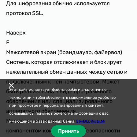
Для шифрования обычно используется
протокол SSL.
Наверх
F
Межсетевой экран (брандмауэр, файервол)
Система, которая отслеживает и блокирует
нежелательный обмен данных между сетью и
подключенным к ней компьютером. Может
Этот сайт использует файлы cookie и аналогичные
быть реализована в виде программного
технологии, чтобы обеспечить максимальное удобство
обеспечения или специализированного
при просмотре и персонализированный контент,
аппаратного обеспечения.
основываясь, помимо прочего, на информации о вас,
Межсетевой экран является важным
имеющейся в базах данных банка.
Узнать больше
компонентом компьютерной безопасности
Принять