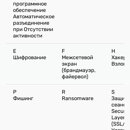
программное
обеспечение
Автоматическое
разъединение
при Отсутствии
активности
E
F
H
Шифрование
Межсетевой
Хакер/
экран
Взлом
(брандмауэр,
файервол)
P
R
S
Фишинг
Ransomware
Защищ
сеанс
Secure
Layer
(SSL/T