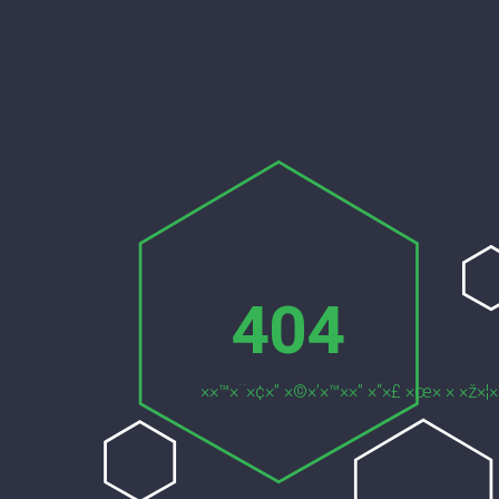
404
××™×¨×¢×” ×©×’×™××” ×“×£ ×œ× × ×ž×¦×