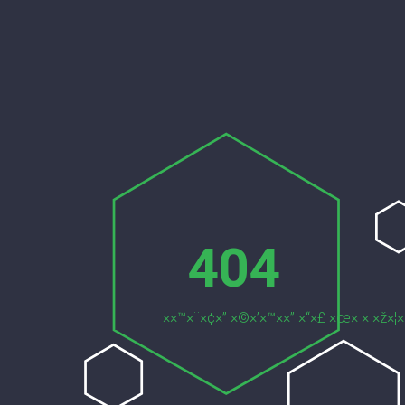
404
××™×¨×¢×” ×©×’×™××” ×“×£ ×œ× × ×ž×¦×