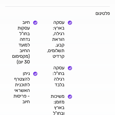
פלטינום
עסקה
חיוב
בארץ:
עסקות
רגילה,
בחו"ל
הוראת
נדחה
קבע,
למועד
תשלומים,
החיוב
קרדיט
(מקסימום
30 יום)
עסקה
בחו"ל:
ניתן
רגילה
להצטרף
בלבד
לתוכנית
האשראי
- פריסות
משיכות
חיוב
מזומן:
בארץ
ובחו"ל