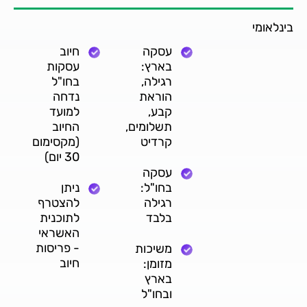
בינלאומי
עסקה
חיוב
בארץ:
עסקות
רגילה,
בחו"ל
הוראת
נדחה
קבע,
למועד
תשלומים,
החיוב
קרדיט
(מקסימום
30 יום)
עסקה
בחו"ל:
ניתן
רגילה
להצטרף
בלבד
לתוכנית
האשראי
- פריסות
משיכות
חיוב
מזומן:
בארץ
ובחו"ל