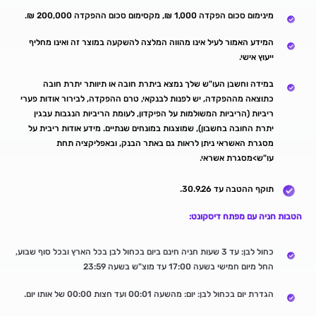
מינימום סכום הפקדה 1,000 ₪, מקסימום סכום ההפקדה 200,000 ₪.
המידע האמור לעיל אינו מהווה המלצה להשקעה במוצר זה ואינו מחליף
ייעוץ אישי.
במידה וחשבן העו"ש שלך נמצא ביתרת חובה או תיוותר יתרת חובה
כתוצאה מההפקדה, יש לפנות לבנקאי, טרם ההפקדה, לבירור אודות פערי
ריביות (הריביות המשולמות על הפיקדון, לעומת הריביות הנגבות עבגין
יתרת החובה בחשבון), שמוצגות במונחים שנתיים. מידע אודות ריבית על
מסגרת האשראי ניתן לראות גם באתר הבנק, ובאפליקציה תחת
עו"ש>מסגרת אשראי.
תוקף ההטבה עד 30.9.26.
הטבות חניה עם מפתח דיסקונט:
כחול לבן: עד 3 שעות חניה חינם ביום בכחול לבן בכל הארץ ובכל סוף שבוע,
החל מיום חמישי בשעה 17:00 עד מוצ"ש בשעה 23:59
הגדרת יום בכחול לבן: יום: מהשעה 00:01 ועד חצות 00:00 של אותו יום.