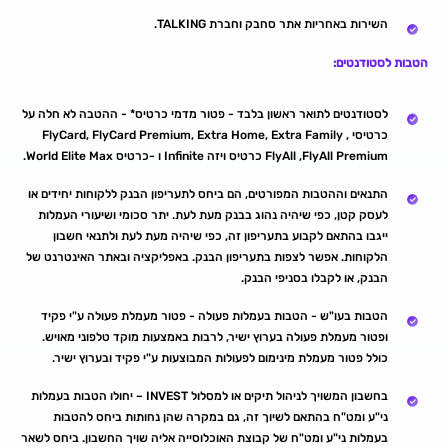
השירות באחריות אתר סחבק וחברת TALKING.
הטבות לסטודנטים:
לסטודנטים לתואר ראשון בלבד - פטור מדמי כרטיס* - ההטבה לא חלה על
כרטיסי FlyCard, FlyCard Premium, Extra Home, Extra Family ,
FlyAll ,FlyAll Premium כרטיס ויזה Infinite ו -כרטיס World Elite Max.
התנאים וההטבות המפורטים, הם ביחס לתעריפון הבנק ללקוחות יחידים או
לעסק קטן, כפי שיהיה נהוג בבנק מעת לעת. יתר סכומי ושיעורי העמלות
ייגבו בהתאם לקבוע בתעריפון זה, כפי שיהיה מעת לעת ולתנאי חשבון
הלקוחות. אפשר לצפות בתעריפון הבנק. באפליקציה ובאתר האינטרנט של
הבנק, או לקבלו בסניפי הבנק.
הטבות בעו"ש - הטבות בעמלות פעולה - פטור מעמלת פעולה ע"י פקיד
ופטור מעמלת פעולה בערוץ ישיר, לרבות באמצעות מוקד טלפוני מאויש.
כולל פטור מעמלת מינימום לפעולות המבוצעות ע"י פקיד ובערוץ ישיר.
בחשבון המשויך לניהול תיקים או למסלול INVEST – יחולו הטבות בעמלות
ני"ע ומט"ח בהתאם לשיוך זה, גם במקרה שהן נחותות ביחס להטבות
בעמלות ני"ע ומט"ח של קבוצת האוכלוסייה אליה שויך החשבון. ביחס לשאר