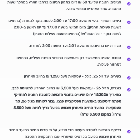
חניונים: הטבה של עד 50 ₪ ליום במגוון חניונים ברחבי הארץ במהלך שעות
ההטבה, אחר הצהרים ובסופי שבוע.
בימים ראשון-רביעי מהשעה 17:00 עד 2:00 לפנות בוקר למחרת (בהתאם
לשעות פעילות החניון); מיום חמישי בשעה 17:00 עד יום ראשון ב-2:00
לפנות בוקר - כל הסופ"ש! (בהתאם לשעות פעילות החניון)
הגדרת יום בחניונים: מהשעה 2:01 ועד השעה 2:00 למחרת.
הטבת החניה תתאפשר רק באמצעות כרטיסי מפתח פעילים, בהתאם
למחזור פעילות:
צעירים, עד גיל 25, כולל - עסקאות מעל 1,250 ₪ בחיוב האחרון
בוגרים, מגיל 26 - עסקאות מעל 3,500 ₪ בחיוב האחרון.
לתשומת לבך,
בתאריך 1.9.2026 יחולו שינויים בתנאי הזכאות להטבת החניה למחזיקי
מפתח דיסקונט באמצעות אפליקציית פנגו. עבור לקוחות מגיל 26, סך
העסקאות במועד החיוב האחרון שבוצע בפועל צריך להיות מעל 5,500
ש"ח ( במקום 3,500 ש"ח)
בדיקת הזכאות להטבה תעשה מדי חודש, על פי סכום החיוב במועד החיוב
האחרון שבוצע בפועל, בכרטיס האשראי שבו התבקשה ההטבה