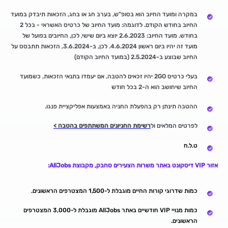
במקרה ומועד החיוב הוא בסופ"ש, בערב חג או בחג, הזכאות תיבדק במועד
החיוב בחודש הקודם. לדוגמה: מועד החיוב של כרטיס האשראי - בכל 2
בחודש. מועד החיוב: 2.6.2023 יוצא ביום שישי, לכן, החיובים בפועל של
מועד זה יהיו ביום ראשון 4.6.2024. לכן, ב-3.6.2024, הזכאות תתבסס על
החיוב שבוצע ב-2.5.2024 (במועד החיוב הקודם)
בעלי כרטיס 2GO יהיו זכאים להטבה, אם יעמדו בתנאי הזכאות, כשמועד
החיוב שיחושב הוא ה-2 בכל חודש
ההטבה תינתן רק בהפעלת החניה באמצעות אפליקציית פנגו.
לפרטים המלאים
ול
רשימת החניונים המשתתפים בהטבה >
ט.ל.ח
אזור VIP דיסקונט באתר משרות הצעירים סחבק, מקבוצת AllJobs:
כמות שדרוגי קורות החיים מוגבלת ל-1,500 המצטרפים הראשונים.
כמות מנויי VIP חודשיים באתר AllJobs מוגבלת ל-3,000 המצטרפים
הראשונים.