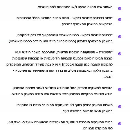
האמור אינו מהווה הצעה ו/או התחייבות למתן אשראי.
*חיוב בכרטיס אשראי בנקאי - סכום החיוב החודשי בכלל הכרטיסים
הבנקאיים בחשבון המצטרף למבצע.
*כרטיס אשראי בנקאי- כרטיס אשראי שהונפק על ידי בנק דיסקונט,
בחשבון המצטרף למבצע (כרטיס לחיוב מיידי אינו מוגדר ככרטיס אשראי).
*משכורת – משמעותה הכנסה חודשית, המורכבת משכר חודשי ו/ או
קצבה מביטוח לאומי (למעט קצבאות חד פעמיות או קצבאות שמוענקות
לתקופה קצובה כגון קצבת אבטלה) ו/ או קצבת משרד הביטחון, המופקדים
בחשבון הלקוח באמצעות מס״ב או בדרך אחרת שתאושר מראש על ידי
הבנק.
הזכאות למענקים תיבדק החל מהחודש השלישי לאחר פתיחת החשבון,
חודש שבו לא התקיימו בחשבון תנאי הזכאות אינו מזכה במענק החודשי.
תשלום המענק יבוצע בתוך 21 ימי עסקים מתום כל חודש בו התקיימו
בחשבון תנאי הזכאות כמפורט לעיל.
כמות המענקים מוגבלת ל 1,000 המצטרפים הראשונים או עד ל- 30.9.26,
לפי המוקדם מבניהם.