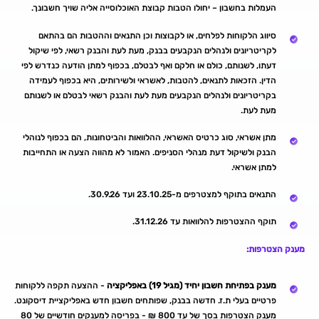
העמלות בחשבון – יחולו הטבות קבוצת האוכלוסייה אליה שויך חשבונך.
סיווג הלקוחות לפלחים, או לקבוצות וכן התנאים וההטבות הם בהתאם
לקריטריונים ולנהלים הנקבעים בבנק, מעת לעת והבנק רשאי, לפי שיקול
דעתו, לשנותם, כולם או חלקם ואף לבטלם, בכפוף למתן הודעה כנדרש לפי
הדין. הזכאות לתנאים, להטבות, לאשראי ולשירותים, היא בכפוף לעמידה
בקריטריונים ולנהלים הנקבעים מעת לעת והבנק רשאי לבטלם או לשנותם
מעת לעת.
מתן אשראי, סוג כרטיס האשראי, ההלוואות והביטחונות, הם בכפוף לנוהלי
הבנק ולשיקול דעת מנהלי הסניפים. האמור לא מהווה הצעה או התחייבות
למתן אשראי.
התנאים בתוקף למצטרפים מ-23.10.25 ועד 30.9.26.
תוקף ההצטרפות להלוואות עד 31.12.26.
מענק הצטרפות:
מענק בפתיחת חשבון יחיד (מגיל 19) באפליקציה
- ההצעה תקפה ללקוחות
פרטיים בעלי ת.ז. חדשה בבנק, שפותחים חשבון חדש באפליקציית דיסקונט.
מענק הצטרפות בסך של עד 800 ₪ - בפריסה למענקים חודשיים של 80