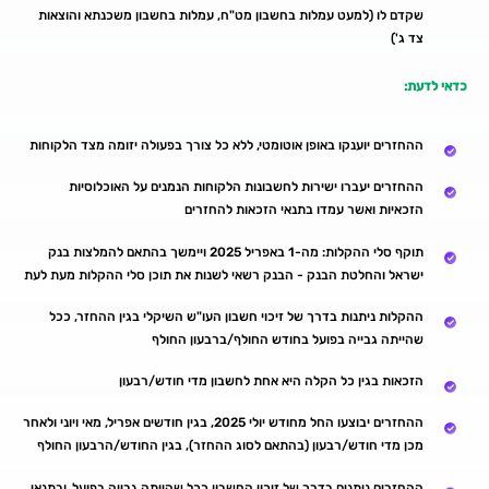
שקדם לו (למעט עמלות בחשבון מט"ח, עמלות בחשבון משכנתא והוצאות
צד ג')
כדאי לדעת:
ההחזרים יוענקו באופן אוטומטי, ללא כל צורך בפעולה יזומה מצד הלקוחות
ההחזרים יעברו ישירות לחשבונות הלקוחות הנמנים על האוכלוסיות
הזכאיות ואשר עמדו בתנאי הזכאות להחזרים
תוקף סלי ההקלות: מה-1 באפריל 2025 ויימשך בהתאם להמלצות בנק
ישראל והחלטת הבנק - הבנק רשאי לשנות את תוכן סלי ההקלות מעת לעת
ההקלות ניתנות בדרך של זיכוי חשבון העו"ש השיקלי בגין ההחזר, ככל
שהייתה גבייה בפועל בחודש החולף/ברבעון החולף
הזכאות בגין כל הקלה היא אחת לחשבון מדי חודש/רבעון
ההחזרים יבוצעו החל מחודש יולי 2025, בגין חודשים אפריל, מאי ויוני ולאחר
מכן מדי חודש/רבעון (בהתאם לסוג ההחזר), בגין החודש/הרבעון החולף
ההחזרים ניתנים בדרך של זיכוי החשבון ככל שהייתה גבייה בפועל, ובתנאי