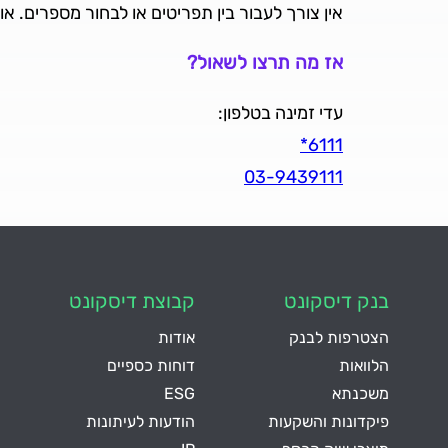
אין צורך לעבור בין תפריטים או לבחור מספרים. 
אז מה תרצו לשאול?
עדי זמינה בטלפון:
6111*
03-9439111
בנק דיסקונט
קבוצת דיסקונט
הצטרפות לבנק
אודות
הלוואות
דוחות כספיים
משכנתא
ESG
פיקדונות והשקעות
הודעות לעיתונות