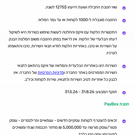
שווי הטבת החבילה ושעת הייעוץ 1275$ לשנה.
ההטבה מוגבלת ל-1000 לקוחות או עד גמר המלאי.
התקשרות הלקוח עם וויקס והחלטה לעשות שימוש בשירות היא לשיקול
דעתו הבלעדי של הלקוח. אין לראות במתן ההטבה משום המלצת הבנק
על השירות או טיבו. באחריות הלקוח לוודא תנאי השירות, טיבו והתאמתו
לצרכיו.
השירות הינו באחריות הבלעדית והמלאה של וויקס בהתאם לתנאי
השירות המפורטים באתר החברה ו
מדיניות הפרטיות
של החברה. אין
לבנק כל אחריות לטיב השירות ולתנאיו, שירות לקוחות וכיו"ב.
תוקף המבצע: 31.8.26 - 31.5.26
הטבת PayBox
זכאים להצטרף לקוחות עסקיים חדשים - עצמאיים ופרילנסרים - עוסק
פטור/עוסק מורשה עד 5,000,000 ₪ מחזור הכנסות שנתי ומשויכים
לתעריפון עסק קטן בלבד.