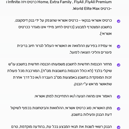
Home, Extra Family , FlyAll ,FlyAll Premium כרטיס ויזה Infinite ו
-כרטיס World Elite Max.
כרטיס אשראי בנקאי - כרטיס אשראי שהונפק על ידי בנק דיסקונט,
בחשבון המצטרף למבצע (כרטיס לחיוב מיידי אינו מוגדר ככרטיס
אשראי).
אי עמידה בפירעון ההלוואה או האשראי העלול לגרור חיוב בריבית
פיגורים והליכי הוצאה לפועל.
מחזור הכנסות חודשיות לחשבון משמעותו הכנסה חודשית בחשבון עו"ש
שיקלי בלבד (לא כולל הכנסות בחשבונות מט"ח), המורכבת מכל פעולת
זכות המופקדת בחשבון באמצעות מס"ב העברה ו/או כל דרך אחרת
שתאושר מראש ע"י הבנק.
האמור אינו מהווה הצעה ו/או התחייבות למתן אשראי.
מתן האשראי, סוג כרטיס אשראי, ההלוואות והביטחונות בכפוף לשיקול
דעת הבנק ופעילות בחשבון.
הבנק רשאי לשנות את תנאי המבצע בכל עת, בהודעה מוקדמת, טרם