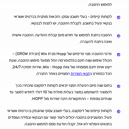
למימוש ההטבה.
לקוחות קיימים - בעלי חשבון עסקי, הזכאות מותנית בכרטיס אשראי
בנקאי פעיל בחשבון. לקבלת ההטבה, יש לפנות לבנקאי.
ההטבה ניתנת למימוש עד חודש מיום קבלת ההודעה. ההטבה אישית
ואינה ניתנת להעברה.
פרטי ההטבה: מנוי פרימיום של Hopp מבית Wix (חבילת GROW) –
הכולל שימוש שנה חינם בפלטפורמה החל ממועד מימוש ההטבה, שעת
ייעוץ אחת חינם ממומחה של צוות Wix - Hopp, שירות תמיכה 24/7,
הכל כמפורט ב
תנאי השירות
המצויים באתר החברה.
בתום שנה מיום הפעלת המנוי זכאים לקוחות דיסקונט שיבחרו בכך
להמשיך להשתמש במוצר בעלות מוזלת של 10 דולר לחודש למשך עד
שנתיים נוספות – ההתקשרות הינה ישירות מול HOPP.
לקוחות קיימים של דיסקונט, בעלי חשבון עסקי שהונפק בו כרטיס אשראי
פעיל, המעוניינים בהטבה יכולים ליצור קשר עם הבנקאי ובמידה ועומדים
בתנאים והמלאי לא אזל, יקבלו הודעת סמס למימוש ההטבה.