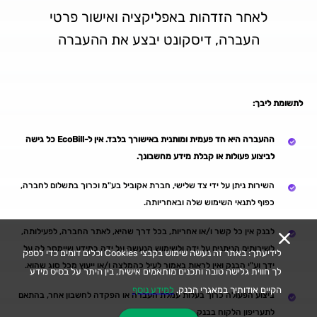
לאחר הזדהות באפליקציה ואישור פרטי
העברה, דיסקונט יבצע את ההעברה
לתשומת ליבך:
ההעברה היא חד פעמית ומותנית באישורך בלבד. אין ל-EcoBill כל גישה
לביצוע פעולות או קבלת מידע מחשבונך.
השירות ניתן על ידי צד שלישי, חברת אקוביל בע"מ וכרוך בתשלום לחברה,
כפוף לתנאי השימוש שלה ובאחריותה.
לבנק אין כל קשר ו/או אחריות, בכל דרך שהיא, לאתר החברה, לפעילותה,
לשירותים הניתנים על ידה ולשימוש הנעשה על ידה במידע שיימסר לה על
לידיעתך: באתר זה נעשה שימוש בקבצי Cookies וכלים דומים כדי לספק
ידך וע"י הבנק ואין לראות באמור לעיל כהמלצה ו/או ייעוץ מכל סוג שהוא.
לך חווית גלישה טובה ותכנים מותאמים אישית, בין היתר על בסיס מידע
הקיים אודותיך במאגרי הבנק.
למידע נוסף
ביצוע הפעולה כרוך בעלות עמלת העברה או הפקדה לחשבון אחר, בהתאם
לתעריפון הלקוח בבנק.