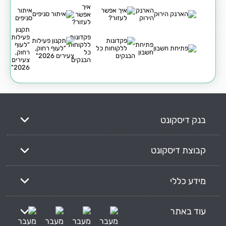
איך
הארנק
איתור
אפשר
הירוק
סניפים
לעזור?
תקנון
פקדונות
פעילות
פתיחת
ללקוחות
"לעוף
חשבון
כל
רחוק,
הבנקים
צעירים
2026"
בנק דיסקונט
קבוצת דיסקונט
מידע כללי
עוד באתר